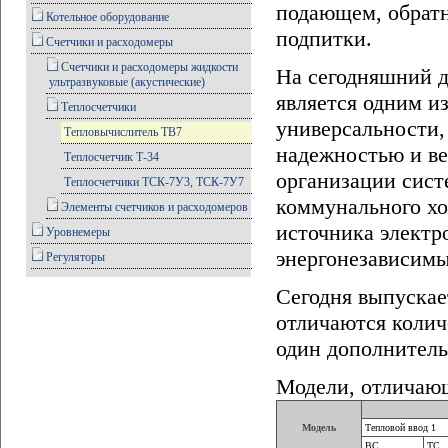
подающем, обратн
Котельное оборудование
подпитки.
Счетчики и расходомеры
Счетчики и расходомеры жидкости
На сегодняшний 
ультразвуковые (акустические)
является одним и
Теплосчетчики
универсальности,
Тепловычислитель ТВ7
надежностью и ве
Теплосчетчик Т-34
организации сист
Теплосчетчики ТСК-7У3, ТСК-7У7
коммунального хо
Элементы счетчиков и расходомеров
источника электр
Уровнемеры
энергонезависим
Регуляторы
Сегодня выпускае
отличаются колич
один дополнител
Модели, отличающ
Модель
Тепловой ввод 1
ВС
ТС