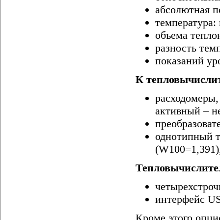
абсолютная п
температура: 
объема тепло
разность темп
показаний ур
К тепловычислит
расходомеры,
активный – не
преобразоват
однотипный т
(W100=1,391),
Тепловычислите
четырехстроч
интерфейс US
Кроме этого опци