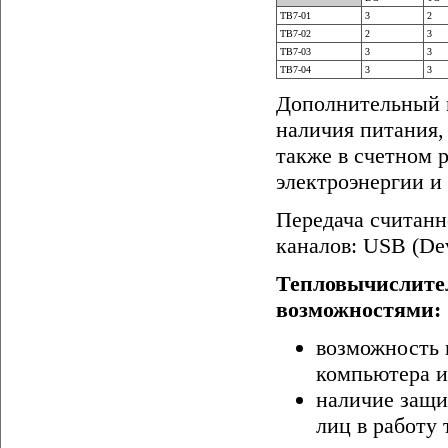
ТВ7-01
3
2
ТВ7-02
2
3
ТВ7-03
3
3
ТВ7-04
3
3
Дополнительный и
наличия питания,
также в счетном 
электроэнергии и
Передача считан
каналов: USB (De
Тепловычислите
возможностями:
возможность 
компьютера и
наличие защи
лиц в работу