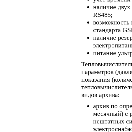
наличие двух
RS485;
возможность 
стандарта G
наличие резе
электропитан
питание ульт
Тепловычислитель
параметров (давле
показания (количе
тепловычислитель
видов архива:
архив по опр
месячный) с 
нештатных си
электроснабж