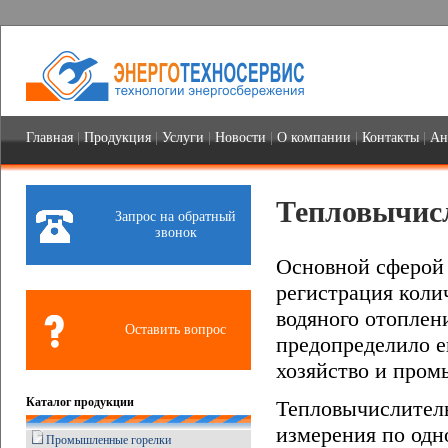
Главная
|
Продукция
|
Услуги
|
Новости
|
О компании
|
Контакты
|
Ан
Тепловычис
Запрос на обратный
звонок
Основной сферой 
регистрация коли
водяного отоплени
Оставить вопрос
предопределило 
хозяйство и пром
Каталог продукции
Тепловычислитель
измерения по одн
Промышленные горелки