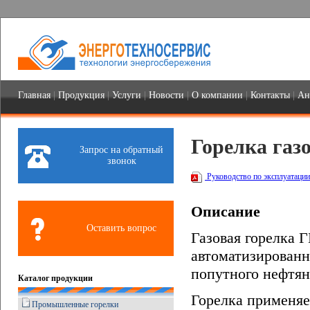
Главная
|
Продукция
|
Услуги
|
Новости
|
О компании
|
Контакты
|
Ан
Горелка газ
Запрос на обратный
звонок
Руководство по эксплуатации 
Описание
Оставить вопрос
Газовая горелка 
автоматизированн
попутного нефтяно
Каталог продукции
Горелка применяе
Промышленные горелки