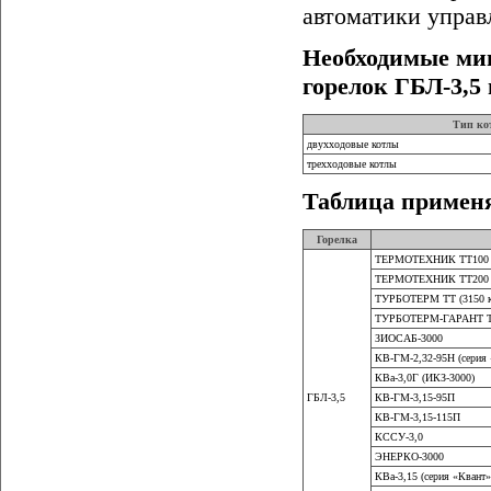
автоматики управ
Необходимые ми
горелок ГБЛ-3,5
Тип ко
двухходовые котлы
трехходовые котлы
Таблица примен
Горелка
ТЕРМОТЕХНИК ТТ100 (
ТЕРМОТЕХНИК ТТ200 (
ТУРБОТЕРМ ТТ (3150 
ТУРБОТЕРМ-ГАРАНТ ТТ
ЗИОСАБ-3000
КВ-ГМ-2,32-95Н (серия 
КВа-3,0Г (ИКЗ-3000)
ГБЛ-3,5
КВ-ГМ-3,15-95П
КВ-ГМ-3,15-115П
КССУ-3,0
ЭНЕРКО-3000
КВа-3,15 (серия «Квант»