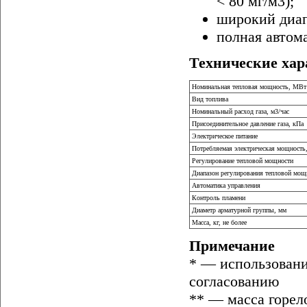
< 80 мг/м3);
широкий диап
полная автом
Технические ха
Номинальная тепловая мощность, МВт
Вид топлива
Номинальный расход газа, м3/час
Присоединительное давление газа, кПа
Электрическое питание
Потребляемая электрическая мощность
Регулирование тепловой мощности
Диапазон регулирования тепловой мощ
Автоматика управления
Контроль пламени
Диаметр арматурной группы, мм
Масса, кг, не более
Примечание
* — использовани
согласованию
** — масса горел