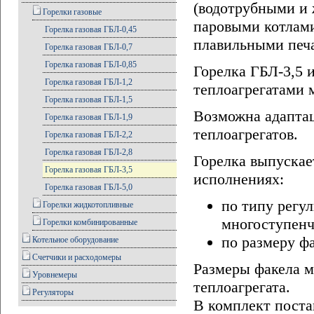
(водотрубными и
Горелки газовые
паровыми котлами
Горелка газовая ГБЛ-0,45
плавильными печам
Горелка газовая ГБЛ-0,7
Горелка газовая ГБЛ-0,85
Горелка ГБЛ-3,5 
Горелка газовая ГБЛ-1,2
теплоагрегатами 
Горелка газовая ГБЛ-1,5
Возможна адаптац
Горелка газовая ГБЛ-1,9
теплоагрегатов.
Горелка газовая ГБЛ-2,2
Горелка газовая ГБЛ-2,8
Горелка выпускае
Горелка газовая ГБЛ-3,5
исполнениях:
Горелка газовая ГБЛ-5,0
по типу регу
Горелки жидкотопливные
многоступенч
Горелки комбинированные
по размеру ф
Котельное оборудование
Счетчики и расходомеры
Размеры факела м
Уровнемеры
теплоагрегата.
Регуляторы
В комплект поста